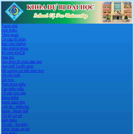
Trang chủ
Giới thiệu
Tổng quan
Cơ câu tổ chức
Ban chủ nhiệm
Văn phòng khoa
Bộ môn KHCB
Đào tạo
Quy định tổ chức đào tạo
Quy chế Tuyển sinh
Đề cương chi tiết môn học
HS cần biết
Giờ học
Thời khóa biểu
Các biểu mẫu
Cố vấn học tập
Bảng điểm
Danh sách lớp
Lịch thi - kiểm tra
Đảng - Đoàn thể
Chi bộ cơ sở
Giới thiệu
Tin tức - Sự kiện
Công đoàn cơ sở
Giới thiệu