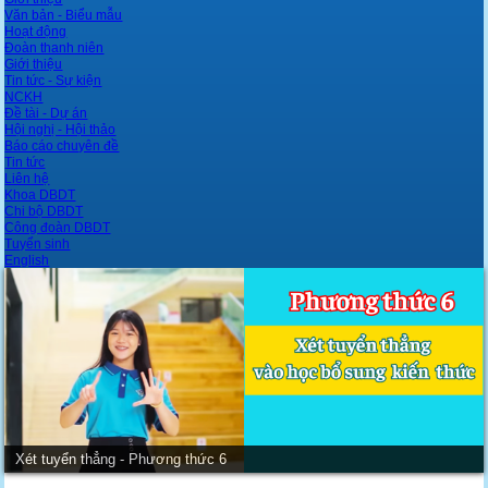
Văn bản - Biểu mẫu
Hoạt động
Đoàn thanh niên
Giới thiệu
Tin tức - Sự kiện
NCKH
Đề tài - Dự án
Hội nghị - Hội thảo
Báo cáo chuyên đề
Tin tức
Liên hệ
Khoa DBDT
Chi bộ DBDT
Công đoàn DBDT
Tuyển sinh
English
Giới thiệu khoa Dự bị Dân tộc