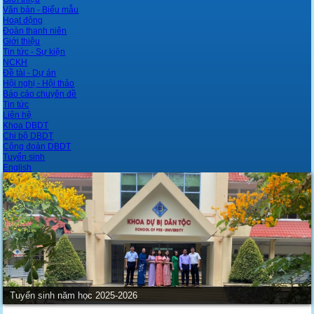
Văn bản - Biểu mẫu
Hoạt động
Đoàn thanh niên
Giới thiệu
Tin tức - Sự kiện
NCKH
Đề tài - Dự án
Hội nghị - Hội thảo
Báo cáo chuyên đề
Tin tức
Liên hệ
Khoa DBDT
Chi bộ DBDT
Công đoàn DBDT
Tuyển sinh
English
Tuyển sinh năm học 2025-2026