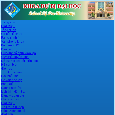
Trang chủ
Giới thiệu
Tổng quan
Cơ câu tổ chức
Ban chủ nhiệm
Văn phòng khoa
Bộ môn KHCB
Đào tạo
Quy định tổ chức đào tạo
Quy chế Tuyển sinh
Đề cương chi tiết môn học
HS cần biết
Giờ học
Thời khóa biểu
Các biểu mẫu
Cố vấn học tập
Bảng điểm
Danh sách lớp
Lịch thi - kiểm tra
Đảng - Đoàn thể
Chi bộ cơ sở
Giới thiệu
Tin tức - Sự kiện
Công đoàn cơ sở
Giới thiệu