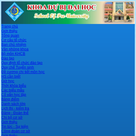
Trang chủ
Giới thiệu
Tổng quan
Cơ câu tổ chức
Ban chủ nhiệm
Văn phòng khoa
Bộ môn KHCB
Đào tạo
Quy định tổ chức đào tạo
Quy chế Tuyển sinh
Đề cương chi tiết môn học
HS cần biết
Giờ học
Thời khóa biểu
Các biểu mẫu
Cố vấn học tập
Bảng điểm
Danh sách lớp
Lịch thi - kiểm tra
Đảng - Đoàn thể
Chi bộ cơ sở
Giới thiệu
Tin tức - Sự kiện
Công đoàn cơ sở
Giới thiệu