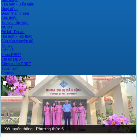
Văn bản - Biểu mẫu
Hoạt động
Đoàn thanh niên
Giới thiệu
Tin tức - Sự kiện
NCKH
Đề tài - Dự án
Hội nghị - Hội thảo
Báo cáo chuyên đề
Tin tức
Liên hệ
Khoa DBDT
Chi bộ DBDT
Công đoàn DBDT
Tuyển sinh
English
Xét tuyển thẳng - Phương thức 6