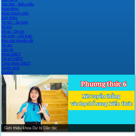
Văn bản - Biểu mẫu
Hoạt động
Đoàn thanh niên
Giới thiệu
Tin tức - Sự kiện
NCKH
Đề tài - Dự án
Hội nghị - Hội thảo
Báo cáo chuyên đề
Tin tức
Liên hệ
Khoa DBDT
Chi bộ DBDT
Công đoàn DBDT
Tuyển sinh
English
Giới thiệu khoa Dự bị Dân tộc