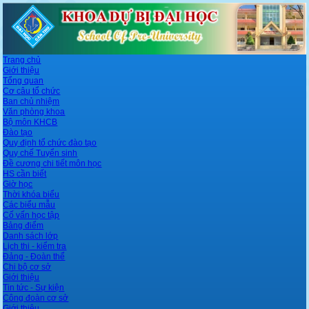
Trang chủ
Giới thiệu
Tổng quan
Cơ câu tổ chức
Ban chủ nhiệm
Văn phòng khoa
Bộ môn KHCB
Đào tạo
Quy định tổ chức đào tạo
Quy chế Tuyển sinh
Đề cương chi tiết môn học
HS cần biết
Giờ học
Thời khóa biểu
Các biểu mẫu
Cố vấn học tập
Bảng điểm
Danh sách lớp
Lịch thi - kiểm tra
Đảng - Đoàn thể
Chi bộ cơ sở
Giới thiệu
Tin tức - Sự kiện
Công đoàn cơ sở
Giới thiệu