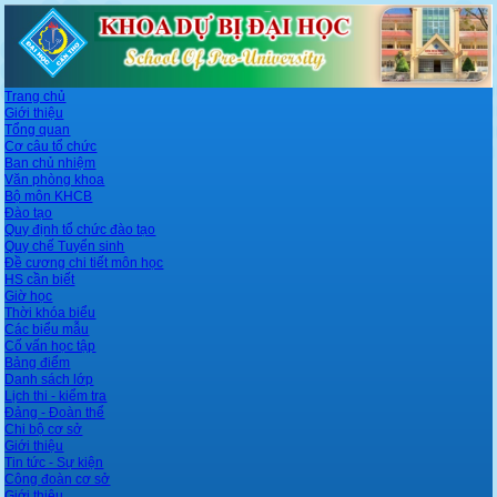
Trang chủ
Giới thiệu
Tổng quan
Cơ câu tổ chức
Ban chủ nhiệm
Văn phòng khoa
Bộ môn KHCB
Đào tạo
Quy định tổ chức đào tạo
Quy chế Tuyển sinh
Đề cương chi tiết môn học
HS cần biết
Giờ học
Thời khóa biểu
Các biểu mẫu
Cố vấn học tập
Bảng điểm
Danh sách lớp
Lịch thi - kiểm tra
Đảng - Đoàn thể
Chi bộ cơ sở
Giới thiệu
Tin tức - Sự kiện
Công đoàn cơ sở
Giới thiệu