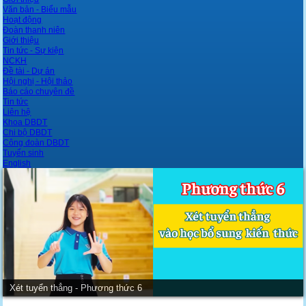
Văn bản - Biểu mẫu
Hoạt động
Đoàn thanh niên
Giới thiệu
Tin tức - Sự kiện
NCKH
Đề tài - Dự án
Hội nghị - Hội thảo
Báo cáo chuyên đề
Tin tức
Liên hệ
Khoa DBDT
Chi bộ DBDT
Công đoàn DBDT
Tuyển sinh
English
Giới thiệu khoa Dự bị Dân tộc